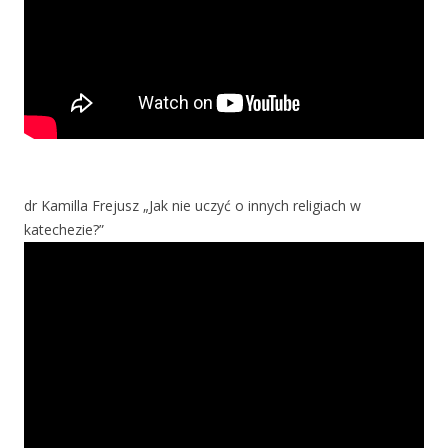
dr Kamilla Frejusz „Jak nie uczyć o innych religiach w
katechezie?”