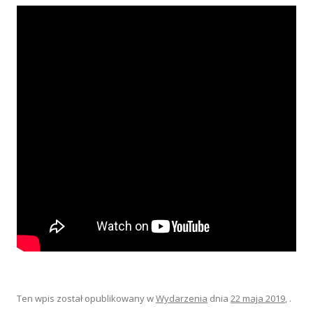
Ten wpis został opublikowany w
Wydarzenia
dnia
22 maja 2019
,
.