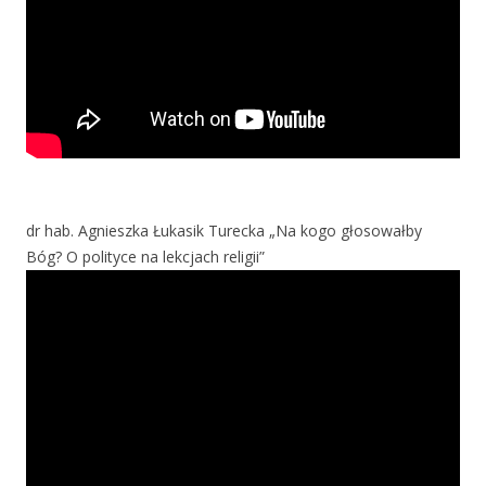
dr hab. Agnieszka Łukasik Turecka „Na kogo głosowałby
Bóg? O polityce na lekcjach religii”