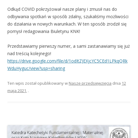
Odkąd COVID pokrzyżował nasze plany i zmusił nas do
odbywania spotkań w sposób zdalny, szukaliśmy możliwości
do działania w nowych warunkach. W ten sposób zrodził się
pomysł redagowania Biuletynu KNK!
Przedstawiamy pierwszy numer, a sami zastanawiamy się już
nad treścią kolejnego!
https://drive.google.com/file/d/1odItZJEXjcYC5CEd1LPkqQRk
WduHyguc/view?usp=sharing
Ten wpis został opublikowany w
Nasze przedsięwzięcia
dnia
12
maja 2021
,
.