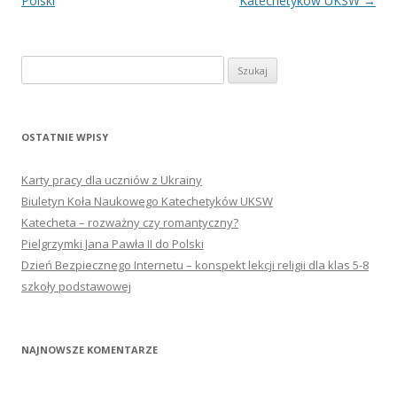
wpisu
Polski
Katechetyków UKSW
→
Szukaj:
OSTATNIE WPISY
Karty pracy dla uczniów z Ukrainy
Biuletyn Koła Naukowego Katechetyków UKSW
Katecheta – rozważny czy romantyczny?
Pielgrzymki Jana Pawła II do Polski
Dzień Bezpiecznego Internetu – konspekt lekcji religii dla klas 5-8
szkoły podstawowej
NAJNOWSZE KOMENTARZE