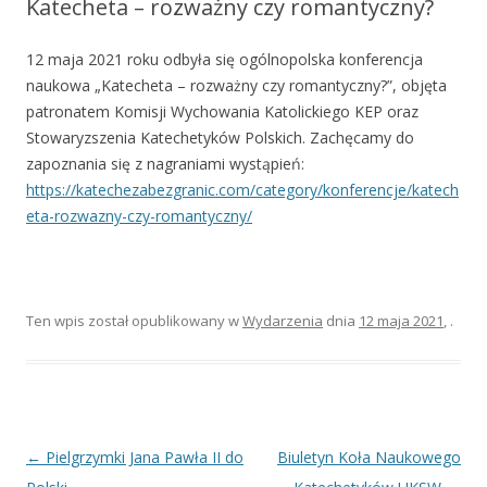
Katecheta – rozważny czy romantyczny?
12 maja 2021 roku odbyła się ogólnopolska konferencja
naukowa „Katecheta – rozważny czy romantyczny?”, objęta
patronatem Komisji Wychowania Katolickiego KEP oraz
Stowaryzszenia Katechetyków Polskich. Zachęcamy do
zapoznania się z nagraniami wystąpień:
https://katechezabezgranic.com/category/konferencje/katech
eta-rozwazny-czy-romantyczny/
Ten wpis został opublikowany w
Wydarzenia
dnia
12 maja 2021
,
.
Nawigacja
←
Pielgrzymki Jana Pawła II do
Biuletyn Koła Naukowego