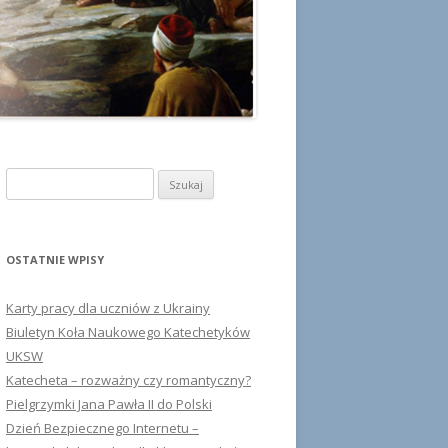
Szukaj:
OSTATNIE WPISY
Karty pracy dla uczniów z Ukrainy
Biuletyn Koła Naukowego Katechetyków
UKSW
Katecheta – rozważny czy romantyczny?
Pielgrzymki Jana Pawła II do Polski
Dzień Bezpiecznego Internetu –