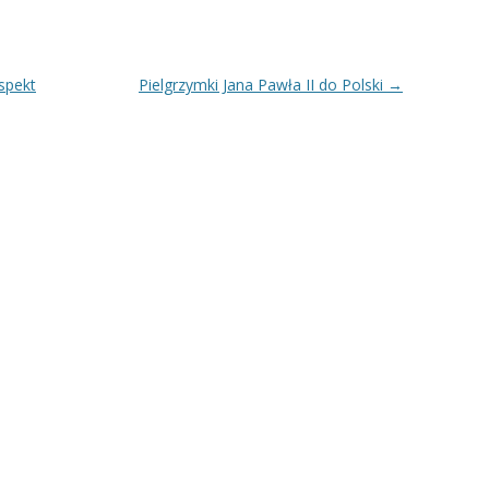
spekt
Pielgrzymki Jana Pawła II do Polski
→