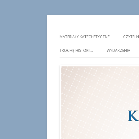
Strona internetowa jednego z najstarszyc
Koło Naukowe Kate
uczelnianą organizacją zrzeszającą stud
MATERIAŁY KATECHETYCZNE
CZYTELN
publicznym, pragną oprzeć na wartościach
działalnością katechetyczną Kościoła kat
TROCHĘ HISTORII…
WYDARZENIA
popularyzatorską w środowisku studencki
Pallotynów w Ołtarzewie.