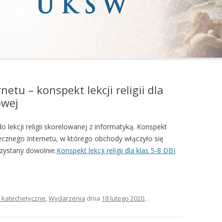
etu – konspekt lekcji religii dla
owej
lekcji religii skorelowanej z informatyką. Konspekt
ecznego Internetu, w którego obchody włączyło się
zystany dowolnie.
Konspekt lekcji religii dla klas 5-8 DBI
y katechetyczne
,
Wydarzenia
dnia
18 lutego 2020
,
.