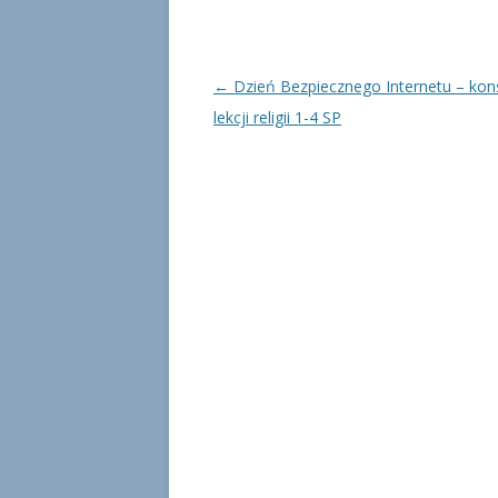
Nawigacja
←
Dzień Bezpiecznego Internetu – kon
wpisu
lekcji religii 1-4 SP