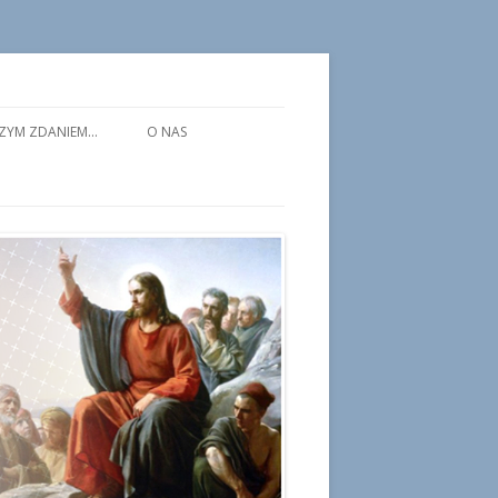
założone w 1968 roku przez ks. prof. Jana Charytańskiego. Jest
zawie, którzy swoje życie prywatne oraz uczestnictwo w życiu
ZYM ZDANIEM…
O NAS
ólny poświęcając się pogłębieniu systematycznej refleksji nad
ń pracą naukową i badawczą, twórczą, samokształceniową i
eczności publicznej. Od roku 2016 funkcjonuje oddział Koła w WSD