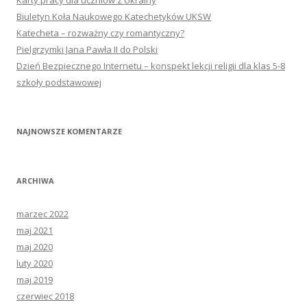
Karty pracy dla uczniów z Ukrainy
Biuletyn Koła Naukowego Katechetyków UKSW
Katecheta – rozważny czy romantyczny?
Pielgrzymki Jana Pawła II do Polski
Dzień Bezpiecznego Internetu – konspekt lekcji religii dla klas 5-8
szkoły podstawowej
NAJNOWSZE KOMENTARZE
ARCHIWA
marzec 2022
maj 2021
maj 2020
luty 2020
maj 2019
czerwiec 2018