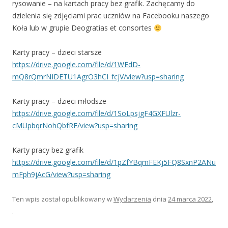
rysowanie – na kartach pracy bez grafik. Zachęcamy do
dzielenia się zdjęciami prac uczniów na Facebooku naszego
Koła lub w grupie Deogratias et consortes
Karty pracy – dzieci starsze
https://drive.google.com/file/d/1WEdD-
mQ8rQmrNIDETU1AgrO3hCI_fcjV/view?usp=sharing
Karty pracy – dzieci młodsze
https://drive.google.com/file/d/1SoLpsjgF4GXFUlzr-
cMUpbqrNohQbfRE/view?usp=sharing
Karty pracy bez grafik
https://drive.google.com/file/d/1pZfYBqmFEKj5FQ8SxnP2ANu
mFph9jAcG/view?usp=sharing
Ten wpis został opublikowany w
Wydarzenia
dnia
24 marca 2022
,
.