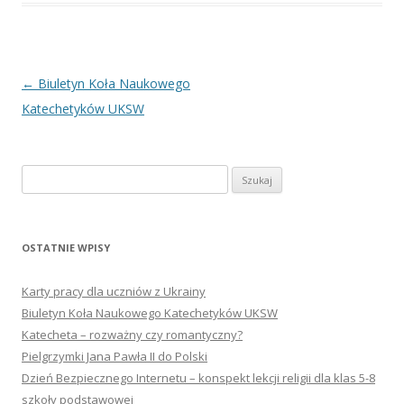
Nawigacja
←
Biuletyn Koła Naukowego
wpisu
Katechetyków UKSW
Szukaj:
OSTATNIE WPISY
Karty pracy dla uczniów z Ukrainy
Biuletyn Koła Naukowego Katechetyków UKSW
Katecheta – rozważny czy romantyczny?
Pielgrzymki Jana Pawła II do Polski
Dzień Bezpiecznego Internetu – konspekt lekcji religii dla klas 5-8
szkoły podstawowej