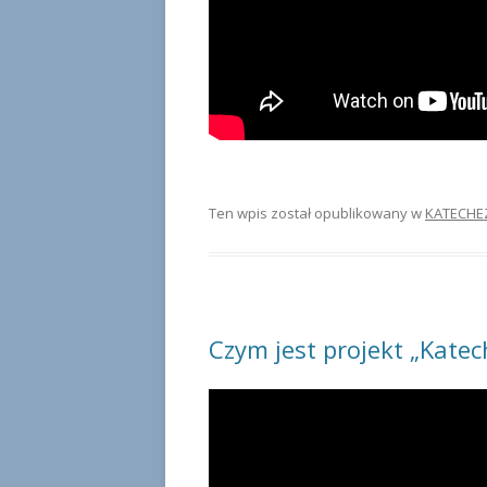
Ten wpis został opublikowany w
KATECHE
Czym jest projekt „Katec