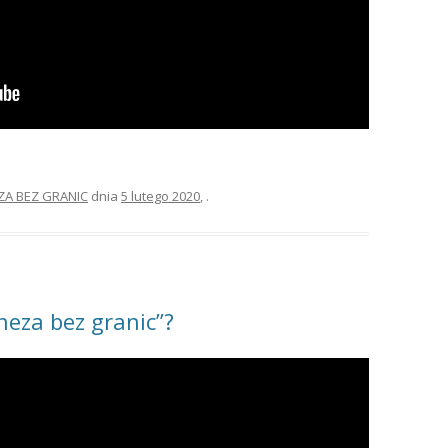
ZA BEZ GRANIC
dnia
5 lutego 2020
,
.
heza bez granic”?