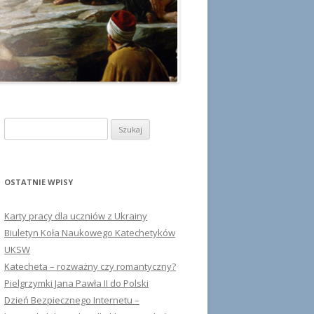
Szukaj:
OSTATNIE WPISY
Karty pracy dla uczniów z Ukrainy
Biuletyn Koła Naukowego Katechetyków
UKSW
Katecheta – rozważny czy romantyczny?
Pielgrzymki Jana Pawła II do Polski
Dzień Bezpiecznego Internetu –