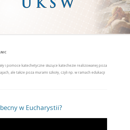
ANIC
ały i pomoce katechetyczne służące katechezie realizowanej poza
jach, ale także poza murami szkoły, czyli np. w ramach edukacji
obecny w Eucharystii?