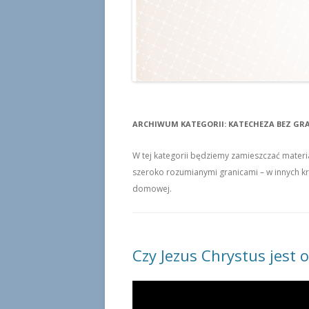
ARCHIWUM KATEGORII:
KATECHEZA BEZ GR
W tej kategorii będziemy zamieszczać materi
szeroko rozumianymi granicami – w innych kra
domowej.
Czy Jezus Chrystus jest 